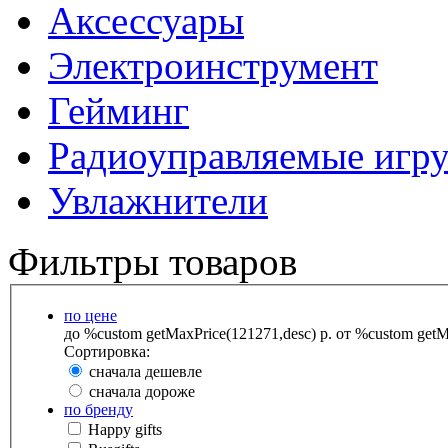
Аксессуары
Электроинструмент
Гейминг
Радиоуправляемые игр
Увлажнители
Фильтры товаров
по цене
до %custom getMaxPrice(121271,desc) р.
от %custom getMa
Сортировка:
сначала дешевле
сначала дороже
по бренду
Happy gifts