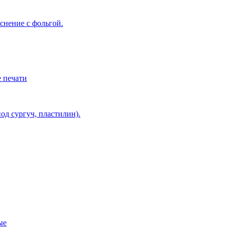
снение с фольгой.
 печати
од сургуч, пластилин).
ые