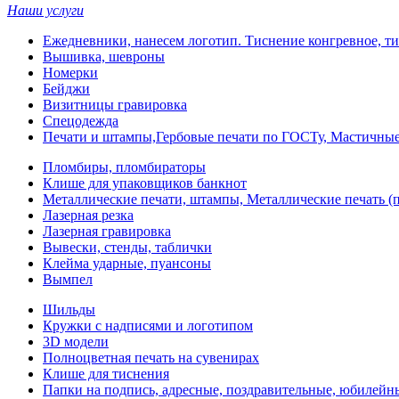
Наши услуги
Ежедневники, нанесем логотип. Тиснение конгревное, ти
Вышивка, шевроны
Номерки
Бейджи
Визитницы гравировка
Спецодежда
Печати и штампы,Гербовые печати по ГОСТу, Мастичные
Пломбиры, пломбираторы
Клише для упаковщиков банкнот
Металлические печати, штампы, Металлические печать (п
Лазерная резка
Лазерная гравировка
Вывески, стенды, таблички
Клейма ударные, пуансоны
Вымпел
Шильды
Кружки с надписями и логотипом
3D модели
Полноцветная печать на сувенирах
Клише для тиснения
Папки на подпись, адресные, поздравительные, юбилейн