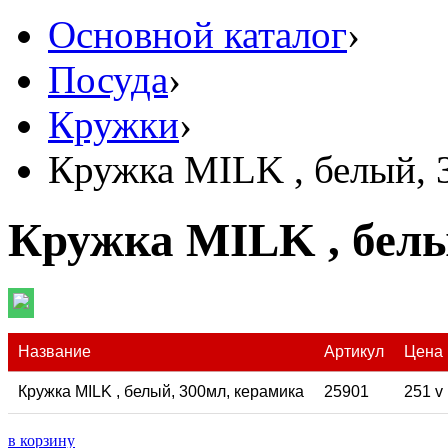
Основной каталог
›
Посуда
›
Кружки
›
Кружка MILK , белый, 
Кружка MILK , белы
Название
Артикул
Цена
Кружка MILK , белый, 300мл, керамика
25901
251
v
в корзину