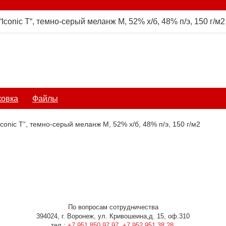
Iconic T“, темно-серый меланж M, 52% х/б, 48% п/э, 150 г/м2
ковка
Файлы
conic T“, темно-серый меланж M, 52% х/б, 48% п/э, 150 г/м2
По вопросам сотрудничества
394024, г. Воронеж, ул. Кривошеина,д. 15, оф.310
тел.:
+7 951 850 97 97
,
+7 952 951 38 28
,