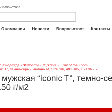
ромопродукция
Заказ 
О компании
Новости
Вопрос-ответ
Контакты
для печатей и штампов
Пакеты ПВД
Футболки
Промо-одежда
вые аксессуары
Промо-сувениры
Брелоки
Электроника
Час
омо-одежда
›
Футболки
›
Мужские
›
Fruit of the Loom
›
тешествие и отдых
Красная книга
Посуда
Сладкие подарки
ic T“, темно-серый меланж M, 52% х/б, 48% п/э, 150 г/м2
›
мужская “Iconic T“, темно-с
очная
Некоммерческие остатки
Уютный дом
Сумки
Зонты
З
150 г/м2
едства защиты