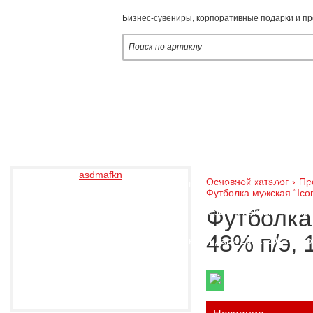
Бизнес-сувениры, корпоративные подарки и п
Наши услуги
Опломбирование, пломбы
Оснастки 
Ежедневники и бизнес-блокноты
Дело
asdmafkn
Основной каталог
›
Пр
Настольные календари 2020-2021
Пу
Футболка мужская “Icon
Футболка 
Подарочные наборы
Упаковка подар
48% п/э, 
Настольные календари 2021-2022
Ср