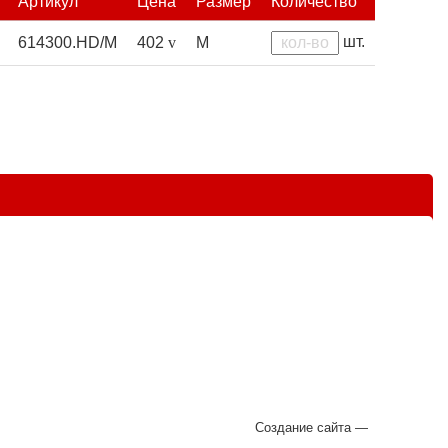
Артикул
Цена
Размер
Количество
шт.
614300.HD/M
402
v
M
Создание сайта —