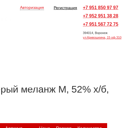
Авторизация
+7 951 850 97 97
Регистрация
+7 952 951 38 28
на
0
v
Оформить заказ →
+7 951 567 72 75
394014, Воронеж
ул.Кривошеина, 15 оф.310
Все товары
Ручки и карандаши
ы
Офисные принадлежности
Новогодние подарки
Награды
ерый меланж M, 52% х/б,
аказная программа