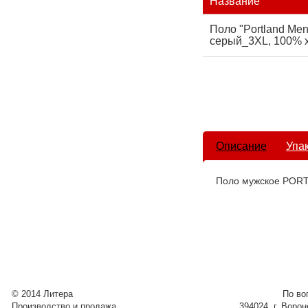
Название
Поло "Portland Men
серый_3XL, 100% х
Описание
Упа
Поло мужское POR
© 2014 Литера
По во
Производство и продажа
394024, г. Воро