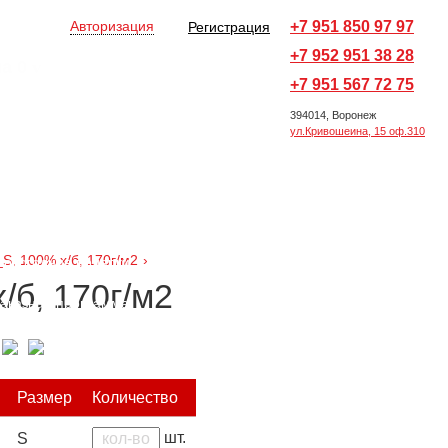
Авторизация
+7 951 850 97 97
Регистрация
+7 952 951 38 28
на
0
v
Оформить заказ →
+7 951 567 72 75
394014, Воронеж
ул.Кривошеина, 15 оф.310
Все товары
Ручки и карандаши
ы
Офисные принадлежности
S, 100% х/б, 170г/м2
›
Новогодние подарки
Награды
/б, 170г/м2
аказная программа
Размер
Количество
шт.
S