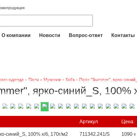
ромопродукция
Заказ 
О компании
Новости
Вопрос-ответ
Контакты
для печатей и штампов
Пакеты ПВД
Футболки
Промо-одежда
вые аксессуары
Промо-сувениры
Брелоки
Электроника
Час
омо-одежда
›
Поло
›
Мужские
›
Sol's
›
Поло "Summer", ярко-синий_
тешествие и отдых
Красная книга
Посуда
Сладкие подарки
mer", ярко-синий_S, 100% х
очная
Некоммерческие остатки
Уютный дом
Сумки
Зонты
З
едства защиты
Артикул
Цена
о-синий_S, 100% х/б, 170г/м2
711342.241/S
1090
v