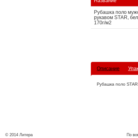
Название
Рубашка поло муж
рукавом STAR, бел
170г/м2
Описание
Упа
Рубашка поло STAR
© 2014 Литера
По во