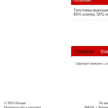
Название
Толстовка мужская 
65% хлопок, 35% по
Описание
Упа
Свитшот унисекс с 
© 2014 Литера
По во
Производство и продажа
394024, г. Воро