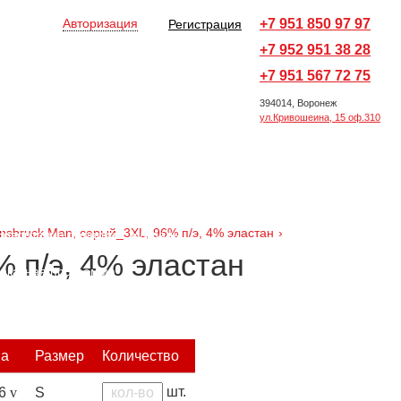
Авторизация
+7 951 850 97 97
Регистрация
+7 952 951 38 28
на
0
v
Оформить заказ →
+7 951 567 72 75
394014, Воронеж
ул.Кривошеина, 15 оф.310
Все товары
Ручки и карандаши
ы
Офисные принадлежности
nnsbruck Man, серый_3XL, 96% п/э, 4% эластан
›
Новогодние подарки
Награды
% п/э, 4% эластан
аказная программа
на
Размер
Количество
шт.
46
v
S