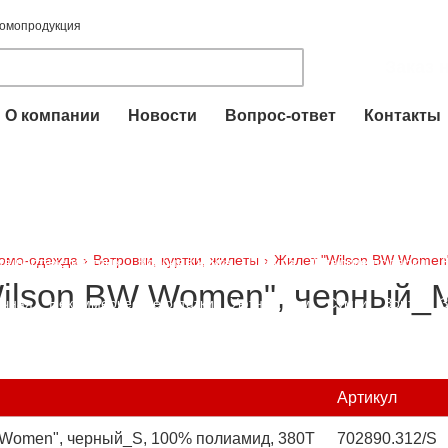
ромопродукция
Заказ 
О компании
Новости
Вопрос-ответ
Контакты
для печатей и штампов
Пакеты ПВД
Футболки
Промо-одежда
вые аксессуары
Промо-сувениры
Брелоки
Электроника
Час
омо-одежда
›
Ветровки, куртки, жилеты
›
Жилет "Wilson BW Women
тешествие и отдых
Красная книга
Посуда
Сладкие подарки
ilson BW Women", черный_M
очная
Некоммерческие остатки
Уютный дом
Сумки
Зонты
З
едства защиты
Артикул
 Women", черный_S, 100% полиамид, 380T
702890.312/S