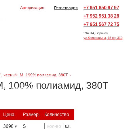
Авторизация
+7 951 850 97 97
Регистрация
+7 952 951 38 28
на
0
v
Оформить заказ →
+7 951 567 72 75
394014, Воронеж
ул.Кривошеина, 15 оф.310
Все товары
Ручки и карандаши
ы
Офисные принадлежности
", черный_M, 100% полиамид, 380T
›
Новогодние подарки
Награды
, 100% полиамид, 380T
аказная программа
Цена
Размер
Количество
шт.
3698
v
S