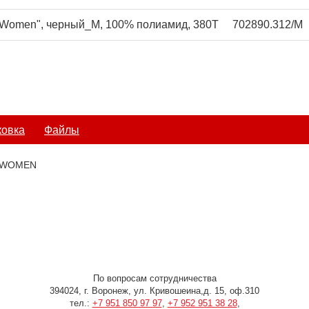
 Women", черный_M, 100% полиамид, 380T
702890.312/M
ковка
Файлы
 WOMEN
По вопросам сотрудничества
394024, г. Воронеж, ул. Кривошеина,д. 15, оф.310
тел.:
+7 951 850 97 97
,
+7 952 951 38 28
,