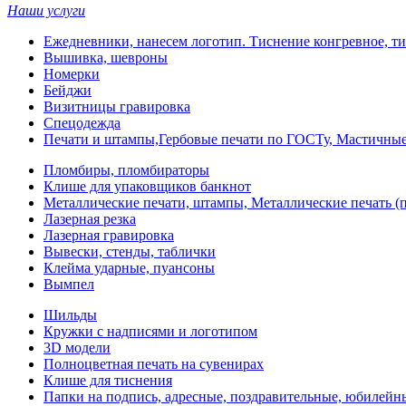
Наши услуги
Ежедневники, нанесем логотип. Тиснение конгревное, ти
Вышивка, шевроны
Номерки
Бейджи
Визитницы гравировка
Спецодежда
Печати и штампы,Гербовые печати по ГОСТу, Мастичные
Пломбиры, пломбираторы
Клише для упаковщиков банкнот
Металлические печати, штампы, Металлические печать (п
Лазерная резка
Лазерная гравировка
Вывески, стенды, таблички
Клейма ударные, пуансоны
Вымпел
Шильды
Кружки с надписями и логотипом
3D модели
Полноцветная печать на сувенирах
Клише для тиснения
Папки на подпись, адресные, поздравительные, юбилейн