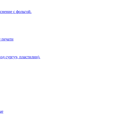
снение с фольгой.
 печати
од сургуч, пластилин).
ые