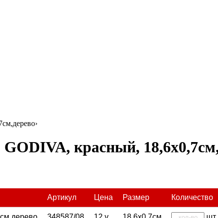
7см,дерево
›
 GODIVA, красный, 18,6х0,7см
Артикул
Цена
Размер
Количество
7см,дерево
348587/08
12
v
18,6х0,7см
шт.