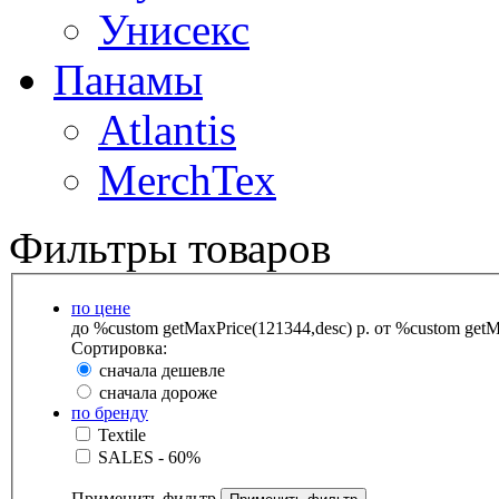
Унисекс
Панамы
Atlantis
MerchTex
Фильтры товаров
по цене
до %custom getMaxPrice(121344,desc) р.
от %custom getMa
Сортировка:
сначала дешевле
сначала дороже
по бренду
Textile
SALES - 60%
Применить фильтр