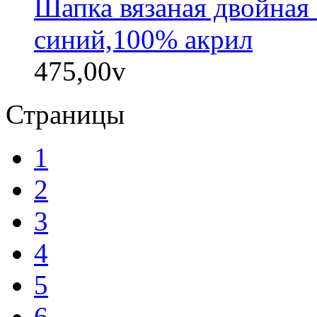
Шапка вязаная двойная 
синий,100% акрил
475,00
v
Страницы
1
2
3
4
5
6