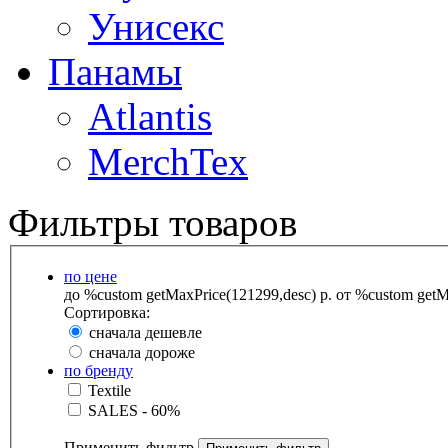
Унисекс
Панамы
Atlantis
MerchTex
Фильтры товаров
по цене
до %custom getMaxPrice(121299,desc) р.
от %custom getMa
Сортировка:
сначала дешевле
сначала дороже
по бренду
Textile
SALES - 60%
Применить фильтр