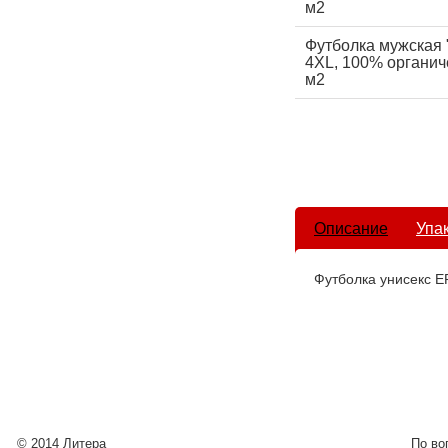
м2
Футболка мужская 
4XL, 100% органиче
м2
Описание
Упа
Футболка унисекс E
© 2014 Литера
По во