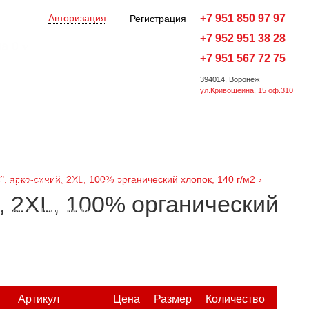
Авторизация
+7 951 850 97 97
Регистрация
+7 952 951 38 28
на
0
v
Оформить заказ →
+7 951 567 72 75
394014, Воронеж
ул.Кривошеина, 15 оф.310
Все товары
Ручки и карандаши
ы
Офисные принадлежности
, ярко-синий, 2XL, 100% органический хлопок, 140 г/м2
›
Новогодние подарки
Награды
, 2XL, 100% органический
аказная программа
Артикул
Цена
Размер
Количество