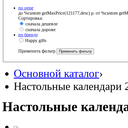
по цене
до %custom getMaxPrice(121177,desc) р.
от %custom getMa
Сортировка:
сначала дешевле
сначала дороже
по бренду
Happy gifts
Применить фильтр
Основной каталог
›
Настольные календари 
Настольные календа