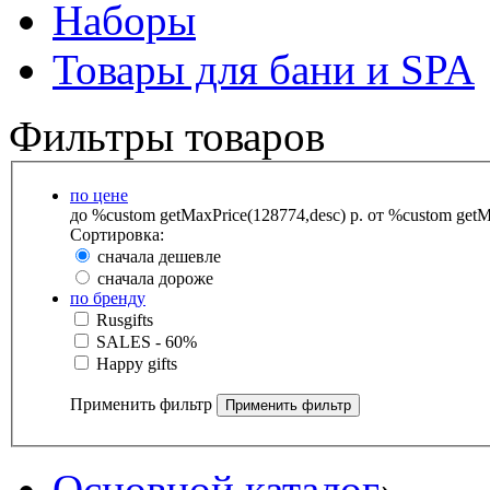
Наборы
Товары для бани и SPA
Фильтры товаров
по цене
до %custom getMaxPrice(128774,desc) р.
от %custom getMa
Сортировка:
сначала дешевле
сначала дороже
по бренду
Rusgifts
SALES - 60%
Happy gifts
Применить фильтр
Основной каталог
›