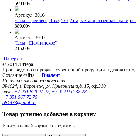
699,00
v
Артикул: 3016
Часы "Трейлер"; 15х3,5х5,2 см; металл; лазерная гравиров
889,00
v
Артикул: 3010
Часы "Шампанское"
215,00
v
Наверх ↑
© 2014 Литера
Производство и продажа сувенирной продукции и деловых под
Создание сайта —
Виалент
По вопросам сотрудничества
394024, г. Воронеж, ул. Кривошеина,д. 15, оф.310
тел.:
+7 951 850 97 97
,
+7 952 951 38 28
,
+7 951 567 72 75
584433@mail.ru
Товар успешно добавлен в корзину
Итого в вашей корзине
на сумму
р.