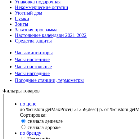
Упаковка подарочная
Некоммерческие остатки
Уютный дом
Сумки
Зонты
Заказная программа
Настольные календари 2021-2022
Средства защиты
Часы-миниатюры
Часы настенные
Часы настольные
Часы наградные
Погодные станции, термометры
Фильтры товаров
по цене
до %custom getMaxPrice(121259,desc) р.
от %custom getMa
Сортировка:
сначала дешевле
сначала дороже
по бренду