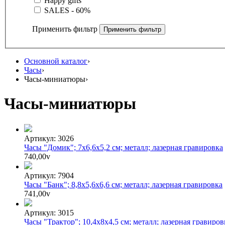
Happy gifts
SALES - 60%
Применить фильтр
Основной каталог
›
Часы
›
Часы-миниатюры
›
Часы-миниатюры
Артикул: 3026
Часы "Домик"; 7х6,6х5,2 см; металл; лазерная гравировка
740,00
v
Артикул: 7904
Часы "Банк"; 8,8х5,6х6,6 см; металл; лазерная гравировка
741,00
v
Артикул: 3015
Часы "Трактор"; 10,4х8х4,5 см; металл; лазерная гравиров