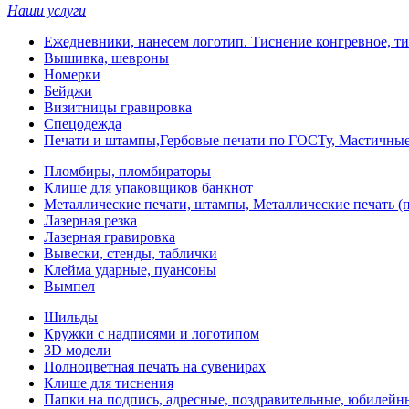
Наши услуги
Ежедневники, нанесем логотип. Тиснение конгревное, ти
Вышивка, шевроны
Номерки
Бейджи
Визитницы гравировка
Спецодежда
Печати и штампы,Гербовые печати по ГОСТу, Мастичные
Пломбиры, пломбираторы
Клише для упаковщиков банкнот
Металлические печати, штампы, Металлические печать (п
Лазерная резка
Лазерная гравировка
Вывески, стенды, таблички
Клейма ударные, пуансоны
Вымпел
Шильды
Кружки с надписями и логотипом
3D модели
Полноцветная печать на сувенирах
Клише для тиснения
Папки на подпись, адресные, поздравительные, юбилейн