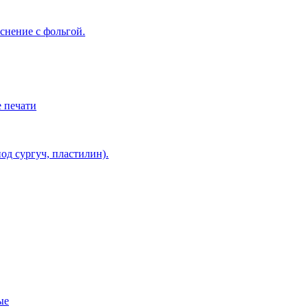
снение с фольгой.
 печати
од сургуч, пластилин).
ые