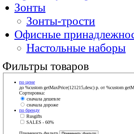
Зонты
Зонты-трости
Офисные принадлежно
Настольные наборы
Фильтры товаров
по цене
до %custom getMaxPrice(121215,desc) р.
от %custom getMa
Сортировка:
сначала дешевле
сначала дороже
по бренду
Rusgifts
SALES - 60%
Применить фильтр