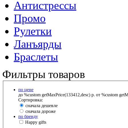
Антистрессы
Промо
Рулетки
Ланъярды
Браслеты
Фильтры товаров
по цене
до %custom getMaxPrice(133412,desc) р.
от %custom getMa
Сортировка:
сначала дешевле
сначала дороже
по бренду
Happy gifts