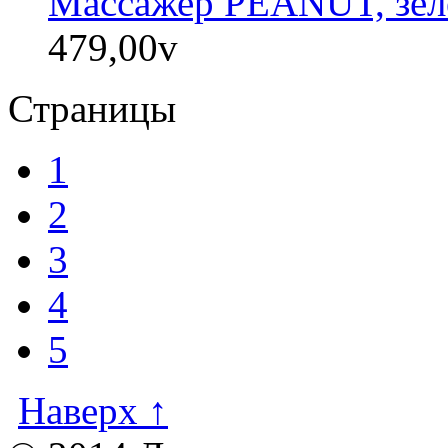
Массажер PEANUT, зеле
479,00
v
Страницы
1
2
3
4
5
Наверх ↑