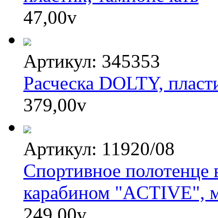
47,00
v
Артикул: 345353
Расческа DOLTY, пласти
379,00
v
Артикул: 11920/08
Спортивное полотенце в
карабином "ACTIVE", м
249,00
v