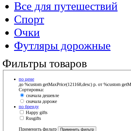
Все для путешествий
Спорт
Очки
Футляры дорожные
Фильтры товаров
по цене
до %custom getMaxPrice(121168,desc) р.
от %custom getMa
Сортировка:
сначала дешевле
сначала дороже
по бренду
Happy gifts
Rusgifts
Применить фильтр