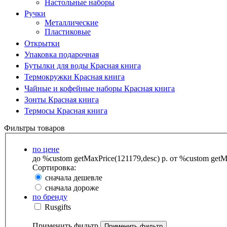
Настольные наборы
Ручки
Металлические
Пластиковые
Открытки
Упаковка подарочная
Бутылки для воды Красная книга
Термокружки Красная книга
Чайные и кофейные наборы Красная книга
Зонты Красная книга
Термосы Красная книга
Фильтры товаров
по цене
до %custom getMaxPrice(121179,desc) р.
от %custom getMa
Сортировка:
сначала дешевле
сначала дороже
по бренду
Rusgifts
Применить фильтр