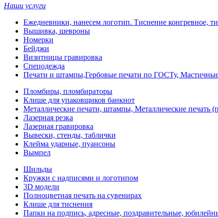
Наши услуги
Ежедневники, нанесем логотип. Тиснение конгревное, ти
Вышивка, шевроны
Номерки
Бейджи
Визитницы гравировка
Спецодежда
Печати и штампы,Гербовые печати по ГОСТу, Мастичные
Пломбиры, пломбираторы
Клише для упаковщиков банкнот
Металлические печати, штампы, Металлические печать (п
Лазерная резка
Лазерная гравировка
Вывески, стенды, таблички
Клейма ударные, пуансоны
Вымпел
Шильды
Кружки с надписями и логотипом
3D модели
Полноцветная печать на сувенирах
Клише для тиснения
Папки на подпись, адресные, поздравительные, юбилейн