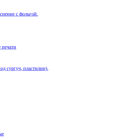
снение с фольгой.
 печати
од сургуч, пластилин).
ые