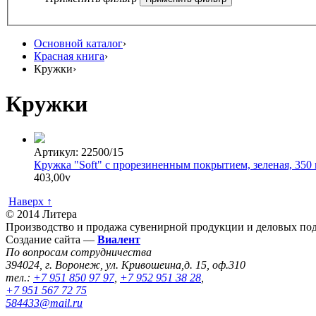
Основной каталог
›
Красная книга
›
Кружки
›
Кружки
Артикул: 22500/15
Кружка "Soft" с прорезиненным покрытием, зеленая, 350
403,00
v
Наверх ↑
© 2014 Литера
Производство и продажа сувенирной продукции и деловых под
Создание сайта —
Виалент
По вопросам сотрудничества
394024, г. Воронеж, ул. Кривошеина,д. 15, оф.310
тел.:
+7 951 850 97 97
,
+7 952 951 38 28
,
+7 951 567 72 75
584433@mail.ru